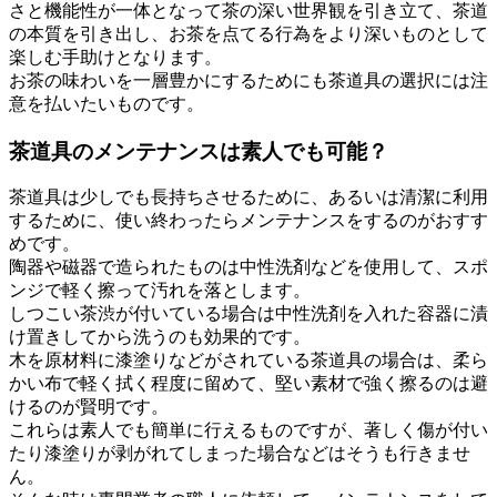
さと機能性が一体となって茶の深い世界観を引き立て、茶道
の本質を引き出し、お茶を点てる行為をより深いものとして
楽しむ手助けとなります。
お茶の味わいを一層豊かにするためにも茶道具の選択には注
意を払いたいものです。
茶道具のメンテナンスは素人でも可能？
茶道具は少しでも長持ちさせるために、あるいは清潔に利用
するために、使い終わったらメンテナンスをするのがおすす
めです。
陶器や磁器で造られたものは中性洗剤などを使用して、スポ
ンジで軽く擦って汚れを落とします。
しつこい茶渋が付いている場合は中性洗剤を入れた容器に漬
け置きしてから洗うのも効果的です。
木を原材料に漆塗りなどがされている茶道具の場合は、柔ら
かい布で軽く拭く程度に留めて、堅い素材で強く擦るのは避
けるのが賢明です。
これらは素人でも簡単に行えるものですが、著しく傷が付い
たり漆塗りが剥がれてしまった場合などはそうも行きませ
ん。