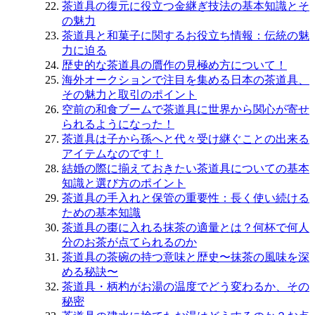
茶道具の復元に役立つ金継ぎ技法の基本知識とそ
の魅力
茶道具と和菓子に関するお役立ち情報：伝統の魅
力に迫る
歴史的な茶道具の贋作の見極め方について！
海外オークションで注目を集める日本の茶道具、
その魅力と取引のポイント
空前の和食ブームで茶道具に世界から関心が寄せ
られるようになった！
茶道具は子から孫へと代々受け継ぐことの出来る
アイテムなのです！
結婚の際に揃えておきたい茶道具についての基本
知識と選び方のポイント
茶道具の手入れと保管の重要性：長く使い続ける
ための基本知識
茶道具の棗に入れる抹茶の適量とは？何杯で何人
分のお茶が点てられるのか
茶道具の茶碗の持つ意味と歴史〜抹茶の風味を深
める秘訣〜
茶道具・柄杓がお湯の温度でどう変わるか、その
秘密