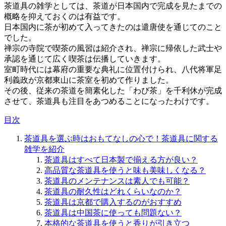
茶道具の雑学としては、茶道が日本国内で完成を見たまでの
概略を抑えておくのは有益です。
日本国内に茶が初めて入ってきたのは遣唐使を通じてのこと
でした。
禅宗の寺院で喫茶の風習は紹介され、禅宗に帰依した武士や
承認を通じて広く喫茶は伝播していきます。
室町時代には幕府の重要な典礼に位置付けられ、八代将軍足
利義政が京都東山に茶室を初めて作りました。
その後、従来の茶道を簡素化した「わび茶」を千利休が完成
させて、茶道具も注目をあつめることになったわけです。
目次
茶道具を選ぶ時はおもてなしの心で！茶道具に関する
雑学を紹介
茶道具はすべて日本製で揃える方が良い？
高品質な茶道具を使うと味も美味しくなる？
茶道具のメンテナンスは素人でも可能？
茶道具の耐久性はどれくらいなのか？
茶道具は京都で購入するのがおすすめ
茶道具は中国茶に使っても問題ない？
本格的な茶道具を使うと香りが引き立つ