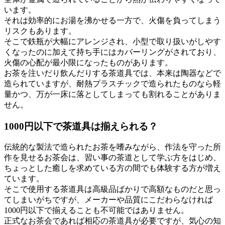
います。
それは効率的にお湯を沸かせる一方で、火傷を負ってしまう
リスクもあります。
そこで鉄瓶が大幅にアレンジされ、小型で取り扱いがしやす
くなったのに加えて持ち手にはカバーリングがされており、
火傷の心配が最小限になったものがあります。
お茶を注いだり飲んだりする茶道具では、本来は陶器などで
造られていますが、耐熱プラスチックで造られたものなら軽
量かつ、万が一床に落としてしまっても割れることがありま
せん。
1000円以下で茶道具は揃えられる？
伝統的な製法で造られたお茶を嗜みながら、作法を守った所
作を見せるお茶会は、習い事の茶道として学ぶ方をはじめ、
ちょっとした癒しを求めている方の間でも体験する方が増え
ています。
そこで使用する茶道具は高級品ばかりで高額なものだと思っ
てしまいがちですが、メーカーや品質にこだわらなければ
1000円以下で揃えることも不可能ではありません。
正式なお茶会であれば相応の茶道具が必要ですが、気心の知