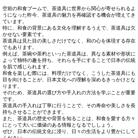
空前の和食ブームで、茶道具に世界から関心が寄せられるよ
うになった昨今、茶道具の魅力を再確認する機会が増えてき
ています。
特に、和食の背景にある文化を理解するうえで、茶道具は欠
かせない要素です。
茶道具は見た目の美しさだけでなく、和の心を体現する存在
でもあります。
例えば、茶碗や茶杓といった茶道具は、異なる素材や形状に
よって独特の趣を持ち、それらを手にすることで日本の伝統
を肌で感じられます。
和食を楽しむ際には、料理だけでなく、こうした茶道具にも
目を向けることが、日本文化への理解を深めるきっかけとな
ります。
そのため、茶道具の選び方や手入れの方法を学ぶことが重要
です。
茶道具の手入れは丁寧に行うことで、その寿命や美しさを長
持ちさせることができます。
また、茶道具の歴史や背景を知ることは、和食を愛する方々
にとって大いに価値のある情報となるでししょう。
ぜひ、日本の伝統文化に浸り、日々の生活をより豊かにして
ください。