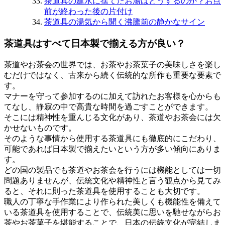
茶道具の建水に捨てたお湯はどうするのか？お点
前が終わった後の片付け
茶道具の湯気から聞く沸騰前の静かなサイン
茶道具はすべて日本製で揃える方が良い？
茶道やお茶会の世界では、お茶やお茶菓子の美味しさを楽し
むだけではなく、古来から続く伝統的な所作も重要な要素で
す。
マナーを守って参加するのに加えて訪れたお客様を心からも
てなし、静寂の中で高貴な時間を過ごすことができます。
そこには精神性を重んじる文化があり、茶道やお茶会には欠
かせないものです。
そのような事情から使用する茶道具にも徹底的にこだわり、
可能であれば日本製で揃えたいという方が多い傾向にありま
す。
どの国の製品でも茶道やお茶会を行うには機能としては一切
問題ありませんが、伝統文化や精神性と言う観点から見てみ
ると、それに則った茶道具を使用することも大切です。
職人の丁寧な手作業により作られた美しくも機能性を備えて
いる茶道具を使用することで、伝統美に思いを馳せながらお
茶やお茶菓子を堪能することで、日本の伝統文化が完結しま