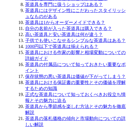
茶道具を専門に扱うショップはある？
茶道具にはデザイン性にこだわったスタイリッシ
ュなものがある
茶道具は1からオーダーメイドできる？
自分の名前が入った茶道具は購入できる？
高い茶道具と安い茶道具は何が違う？
子供でも使いこなせるシンプルな茶道具はある？
1000円以下で茶道具は揃えられる？
茶道具における作家の影響と相場変動についての
詳細ガイド
茶道具の付属品について知っておきたい重要なポ
イント
保存状態の悪い茶道具は価値が下がってしまう？
茶道具における保証書の重要性とその価値を理解
するための知識
正式な茶道具について知っておくべきお役立ち情
報とその魅力に迫る
茶道具から季節感を楽しむ方法とその魅力を徹底
解説
茶道具の落札価格の傾向と市場動向についての詳
しい解説