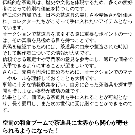
伝統的な茶道具は、歴史や文化を体現するため、多くの愛好
者にとって特別な価値を持つものです。
特に海外市場では、日本の茶道具の美しさや精緻さが評価さ
れ、コレクターたちがこぞって手に入れたいアイテムとなっ
ています。
オークションで茶道具を取引する際に重要なポイントの一つ
は、その真贋を見極める目を持つことです。
真偽を確認するためには、茶道具の由来や製造された時期、
そして製作者についての情報が大切です。
信頼できる鑑定士や専門家の意見を参考にし、適正な価格で
入手できるようにすることが望ましいです。
さらに、売買を円滑に進めるために、オークションでのマナ
ーやルールを理解しておくことも大切です。
事前に十分な情報収集を行い、自分に合った茶道具を探す手
間を惜しまない姿勢が成功の鍵です。
結果として、価値ある茶道具を手に入れることが可能とな
り、長く愛用し、また次の世代に受け継ぐことができるので
す。
空前の和食ブームで茶道具に世界から関心が寄せ
られるようになった！