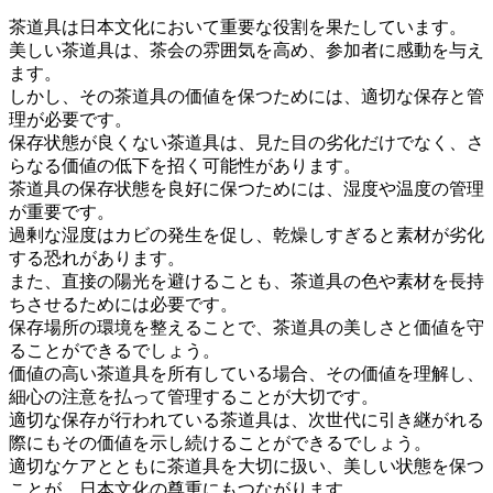
茶道具は日本文化において重要な役割を果たしています。
美しい茶道具は、茶会の雰囲気を高め、参加者に感動を与え
ます。
しかし、その茶道具の価値を保つためには、適切な保存と管
理が必要です。
保存状態が良くない茶道具は、見た目の劣化だけでなく、さ
らなる価値の低下を招く可能性があります。
茶道具の保存状態を良好に保つためには、湿度や温度の管理
が重要です。
過剰な湿度はカビの発生を促し、乾燥しすぎると素材が劣化
する恐れがあります。
また、直接の陽光を避けることも、茶道具の色や素材を長持
ちさせるためには必要です。
保存場所の環境を整えることで、茶道具の美しさと価値を守
ることができるでしょう。
価値の高い茶道具を所有している場合、その価値を理解し、
細心の注意を払って管理することが大切です。
適切な保存が行われている茶道具は、次世代に引き継がれる
際にもその価値を示し続けることができるでしょう。
適切なケアとともに茶道具を大切に扱い、美しい状態を保つ
ことが、日本文化の尊重にもつながります。