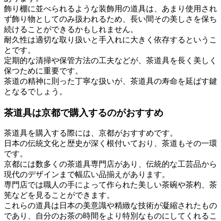
飾り棚に並べられるような装飾用の道具は、あまり使用され
ず飾り物としてのみ扱われるため、長い間その美しさを保ち
続けることができるかもしれません。
耐久性は適切な取り扱いと手入れに大きく依存するというこ
とです。
定期的な清掃や保管方法の工夫などが、茶道具を長く美しく
保つために重要です。
茶道の精神に則った丁寧な扱いが、茶道具の寿命を延ばす鍵
となるでしょう。
茶道具は京都で購入するのがおすすめ
茶道具を購入する際には、京都がおすすめです。
日本の伝統文化と歴史が深く根付いており、茶道もその一環
です。
京都には数多くの茶道具専門店があり、伝統的な工芸品から
現代のデザインまで幅広い品揃えがあります。
専門店では職人の手によって作られた美しい茶碗や茶杓、茶
筅などを見ることができます。
これらの道具は日本の美意識や精緻な技術が凝縮されたもの
であり、自分のお茶の時間をより特別なものにしてくれるこ