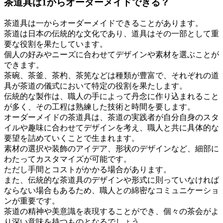
茶道具は1からオーダーメイドできる？
茶道具は一からオーダーメイドできることがあります。
茶道は日本の伝統的な文化であり、道具はその一部として重
要な役割を果たしています。
個人の好みやニーズに合わせてデザインや素材を選ぶことが
できます。
茶碗、茶釜、茶杓、茶筅などは種類が豊富で、それぞれの道
具が茶道の儀式において特定の役割を果たします。
伝統的な製作は、職人の手によって丹念に作り込まれること
が多く、その工程は熟練した技術と時間を要します。
オーダーメイドの茶道具は、茶道の実践者が自分自身のスタ
イルや趣味に合わせてデザインを考え、職人と共に具体的な
要望を詰めていくことで生まれます。
素材の選択や装飾のアイデア、形状のデザインなど、細部に
わたってカスタマイズが可能です。
ただし手間とコストがかかる場合があります。
また、伝統的な茶道具のデザインや形式に則っていなければ
ならない場合もあるため、職人との綿密なコミュニケーショ
ンが重要です。
茶道の精神や美意識を表現することができ、個々の茶会がよ
り深い意味を持つものとなるでしょう。