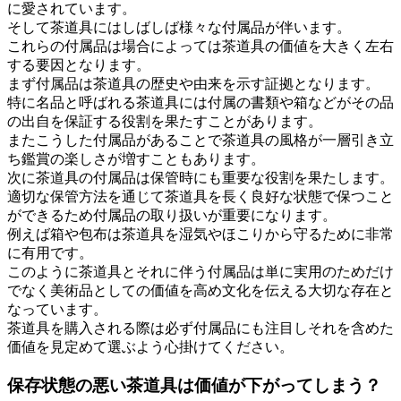
に愛されています。
そして茶道具にはしばしば様々な付属品が伴います。
これらの付属品は場合によっては茶道具の価値を大きく左右
する要因となります。
まず付属品は茶道具の歴史や由来を示す証拠となります。
特に名品と呼ばれる茶道具には付属の書類や箱などがその品
の出自を保証する役割を果たすことがあります。
またこうした付属品があることで茶道具の風格が一層引き立
ち鑑賞の楽しさが増すこともあります。
次に茶道具の付属品は保管時にも重要な役割を果たします。
適切な保管方法を通じて茶道具を長く良好な状態で保つこと
ができるため付属品の取り扱いが重要になります。
例えば箱や包布は茶道具を湿気やほこりから守るために非常
に有用です。
このように茶道具とそれに伴う付属品は単に実用のためだけ
でなく美術品としての価値を高め文化を伝える大切な存在と
なっています。
茶道具を購入される際は必ず付属品にも注目しそれを含めた
価値を見定めて選ぶよう心掛けてください。
保存状態の悪い茶道具は価値が下がってしまう？